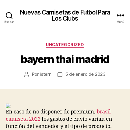
Nuevas Camisetas de Futbol Para
Los Clubs
Buscar
Menú
Categorías
UNCATEGORIZED
bayern thai madrid
Por
istern
5 de enero de 2023
Autor
Fecha
de
de
la
la
entrada
entrada
En caso de no disponer de premium,
brasil
camiseta 2022
los gastos de envío varían en
función del vendedor y el tipo de producto.