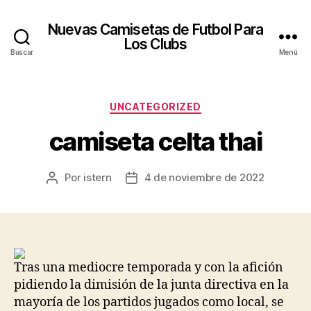
Nuevas Camisetas de Futbol Para
Los Clubs
Buscar
Menú
Categorías
UNCATEGORIZED
camiseta celta thai
Por
istern
4 de noviembre de 2022
Autor
Fecha
de
de
la
la
entrada
entrada
Tras una mediocre temporada y con la afición
pidiendo la dimisión de la junta directiva en la
mayoría de los partidos jugados como local, se