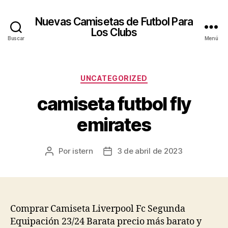
Nuevas Camisetas de Futbol Para
Los Clubs
Buscar
Menú
Categorías
UNCATEGORIZED
camiseta futbol fly
emirates
Por
istern
3 de abril de 2023
Autor
Fecha
de
de
la
la
entrada
entrada
Comprar Camiseta Liverpool Fc Segunda
Equipación 23/24 Barata precio más barato y