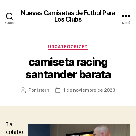
Nuevas Camisetas de Futbol Para
Los Clubs
Buscar
Menú
Categorías
UNCATEGORIZED
camiseta racing
santander barata
Por
istern
1 de noviembre de 2023
Autor
Fecha
de
de
la
la
entrada
entrada
La
colabo