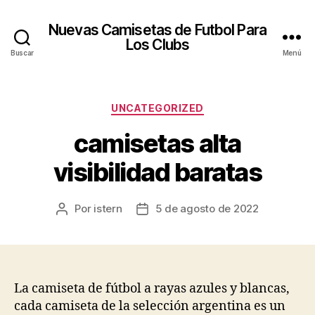
Nuevas Camisetas de Futbol Para
Los Clubs
Buscar
Menú
Categorías
UNCATEGORIZED
camisetas alta
visibilidad baratas
Por
istern
5 de agosto de 2022
Autor
Fecha
de
de
la
la
entrada
entrada
La camiseta de fútbol a rayas azules y blancas,
cada camiseta de la selección argentina es un