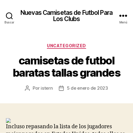
Nuevas Camisetas de Futbol Para
Los Clubs
Buscar
Menú
Categorías
UNCATEGORIZED
camisetas de futbol
baratas tallas grandes
Por
istern
5 de enero de 2023
Autor
Fecha
de
de
la
la
entrada
entrada
Incluso repasando la lista de los jugadores