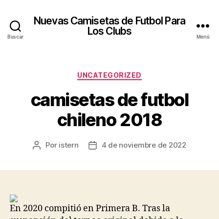
Nuevas Camisetas de Futbol Para
Los Clubs
Buscar
Menú
Categorías
UNCATEGORIZED
camisetas de futbol
chileno 2018
Por
istern
4 de noviembre de 2022
Autor
Fecha
de
de
la
la
entrada
entrada
En 2020 compitió en Primera B. Tras la