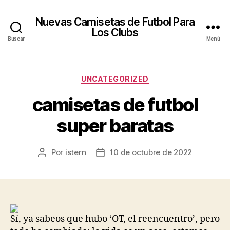
Nuevas Camisetas de Futbol Para
Los Clubs
Buscar
Menú
Categorías
UNCATEGORIZED
camisetas de futbol
super baratas
Por
istern
10 de octubre de 2022
Autor
Fecha
de
de
la
la
entrada
entrada
Sí, ya sabeos que hubo ‘OT, el reencuentro’, pero