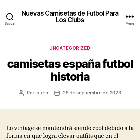
Nuevas Camisetas de Futbol Para
Los Clubs
Buscar
Menú
Categorías
UNCATEGORIZED
camisetas españa futbol
historia
Por
istern
28 de septiembre de 2023
Autor
Fecha
de
de
la
la
entrada
entrada
Lo vintage se mantendrá siendo cool debido a la
forma en que logra elevar outfits que en el