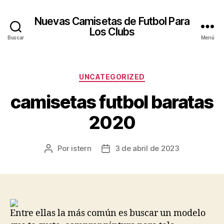
Nuevas Camisetas de Futbol Para
Los Clubs
Buscar
Menú
Categorías
UNCATEGORIZED
camisetas futbol baratas
2020
Por
istern
3 de abril de 2023
Autor
Fecha
de
de
la
la
entrada
entrada
Entre ellas la más común es buscar un modelo