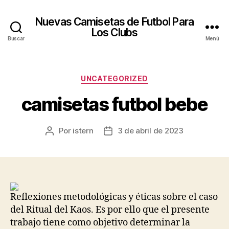
Nuevas Camisetas de Futbol Para
Los Clubs
Buscar
Menú
Categorías
UNCATEGORIZED
camisetas futbol bebe
Por
istern
3 de abril de 2023
Autor
Fecha
de
de
la
la
entrada
entrada
Reflexiones metodológicas y éticas sobre el caso
del Ritual del Kaos. Es por ello que el presente
trabajo tiene como objetivo determinar la