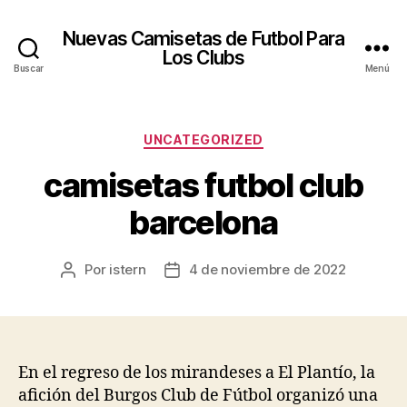
Nuevas Camisetas de Futbol Para
Los Clubs
Buscar
Menú
Categorías
UNCATEGORIZED
camisetas futbol club
barcelona
Por
istern
4 de noviembre de 2022
Autor
Fecha
de
de
la
la
entrada
entrada
En el regreso de los mirandeses a El Plantío, la
afición del Burgos Club de Fútbol organizó una