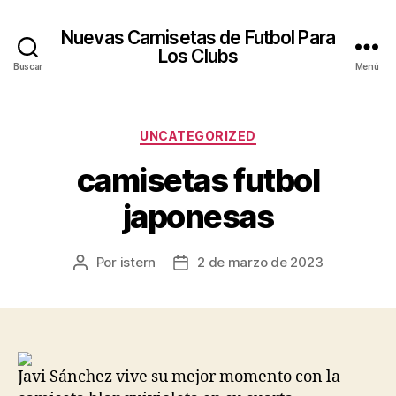
Nuevas Camisetas de Futbol Para
Los Clubs
Buscar
Menú
Categorías
UNCATEGORIZED
camisetas futbol
japonesas
Por
istern
2 de marzo de 2023
Autor
Fecha
de
de
la
la
entrada
entrada
Javi Sánchez vive su mejor momento con la