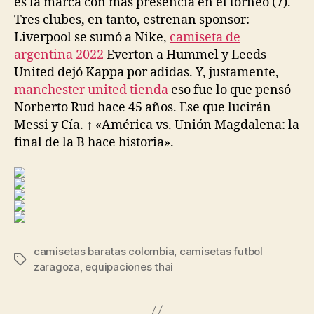
es la marca con más presencia en el torneo (7).
Tres clubes, en tanto, estrenan sponsor:
Liverpool se sumó a Nike,
camiseta de
argentina 2022
Everton a Hummel y Leeds
United dejó Kappa por adidas. Y, justamente,
manchester united tienda
eso fue lo que pensó
Norberto Rud hace 45 años. Ese que lucirán
Messi y Cía. ↑ «América vs. Unión Magdalena: la
final de la B hace historia».
camisetas baratas colombia
,
camisetas futbol
Etiquetas
zaragoza
,
equipaciones thai