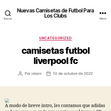
Nuevas Camisetas de Futbol Para
Los Clubs
Buscar
Menú
Categorías
UNCATEGORIZED
camisetas futbol
liverpool fc
Por
istern
10 de octubre de 2022
Autor
Fecha
de
de
la
la
entrada
entrada
A modo de breve intro, les contamos que adidas