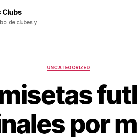
s Clubs
bol de clubes y
Categorías
UNCATEGORIZED
misetas fut
inales por 