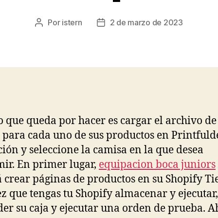
Por
istern
2 de marzo de 2023
Autor
Fecha
de
de
la
la
entrada
entrada
o que queda por hacer es cargar el archivo de
 para cada uno de sus productos en Printfuld
ción y seleccione la camisa en la que desea
ir. En primer lugar,
equipacion boca juniors
 crear páginas de productos en su Shopify Ti
z que tengas tu Shopify almacenar y ejecutar,
er su caja y ejecutar una orden de prueba. A