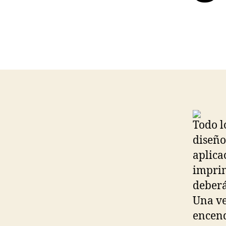
Todo l
diseño
aplica
imprim
deberá
Una ve
encend