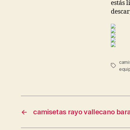
estás 
descar
cami
Etiqueta
equip
←
camisetas rayo vallecano bar