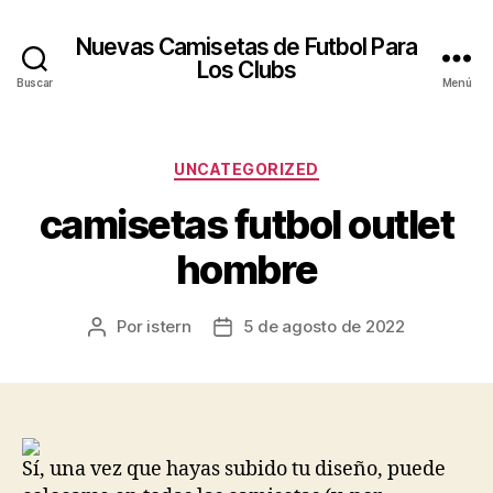
Nuevas Camisetas de Futbol Para
Los Clubs
Buscar
Menú
Categorías
UNCATEGORIZED
camisetas futbol outlet
hombre
Por
istern
5 de agosto de 2022
Autor
Fecha
de
de
la
la
entrada
entrada
Sí, una vez que hayas subido tu diseño, puede