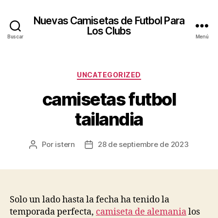
Nuevas Camisetas de Futbol Para
Los Clubs
Buscar
Menú
Categorías
UNCATEGORIZED
camisetas futbol
tailandia
Por
istern
28 de septiembre de 2023
Autor
Fecha
de
de
la
la
entrada
entrada
Solo un lado hasta la fecha ha tenido la
temporada perfecta,
camiseta de alemania
los