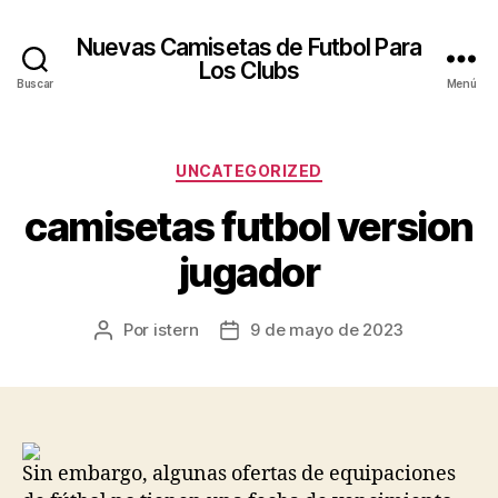
Nuevas Camisetas de Futbol Para
Los Clubs
Buscar
Menú
Categorías
UNCATEGORIZED
camisetas futbol version
jugador
Por
istern
9 de mayo de 2023
Autor
Fecha
de
de
la
la
entrada
entrada
Sin embargo, algunas ofertas de equipaciones