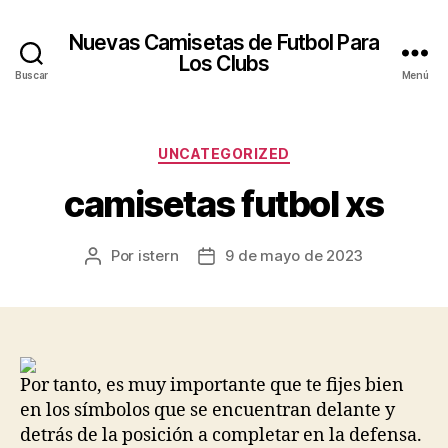
Nuevas Camisetas de Futbol Para
Los Clubs
Buscar
Menú
Categorías
UNCATEGORIZED
camisetas futbol xs
Por
istern
9 de mayo de 2023
Autor
Fecha
de
de
la
la
entrada
entrada
Por tanto, es muy importante que te fijes bien
en los símbolos que se encuentran delante y
detrás de la posición a completar en la defensa.