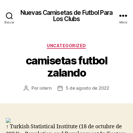
Nuevas Camisetas de Futbol Para
Los Clubs
Buscar
Menú
Categorías
UNCATEGORIZED
camisetas futbol
zalando
Por
istern
5 de agosto de 2022
Autor
Fecha
de
de
la
la
entrada
entrada
↑ Turkish Statistical Institute (18 de octubre de