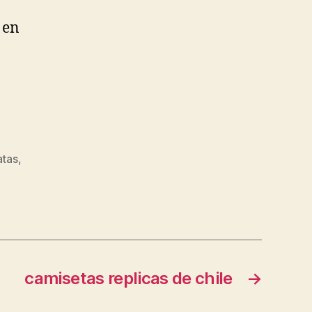
 en
atas
,
camisetas replicas de chile
→