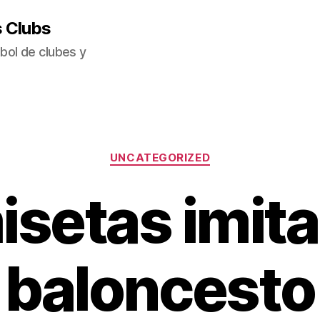
s Clubs
bol de clubes y
Categorías
UNCATEGORIZED
isetas imita
baloncesto