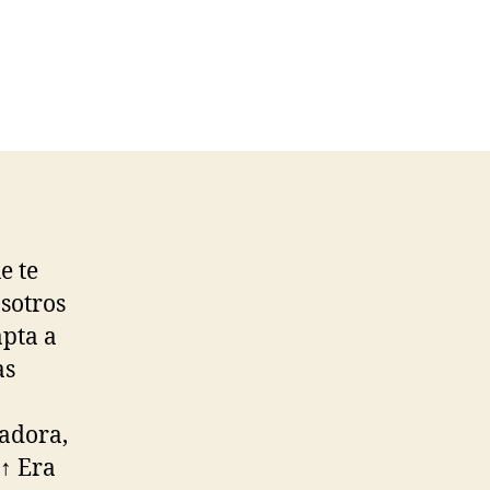
e te
sotros
apta a
as
dadora,
 ↑ Era