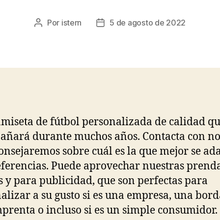
Por
istern
5 de agosto de 2022
Autor
Fecha
de
de
la
la
entrada
entrada
miseta de fútbol personalizada de calidad qu
ñará durante muchos años. Contacta con no
consejaremos sobre cuál es la que mejor se ad
eferencias. Puede aprovechar nuestras prend
s y para publicidad, que son perfectas para
alizar a su gusto si es una empresa, una bor
prenta o incluso si es un simple consumidor.