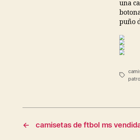
una ca
botona
puño d
cami
Etiqueta
patr
←
camisetas de ftbol ms vendid