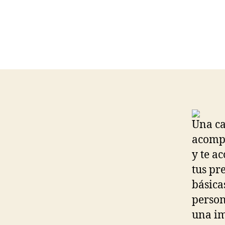
Una ca
acompa
y te a
tus pr
básica
person
una im