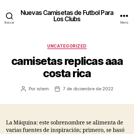
Nuevas Camisetas de Futbol Para
Los Clubs
Buscar
Menú
Categorías
UNCATEGORIZED
camisetas replicas aaa
costa rica
Por
istern
7 de diciembre de 2022
Autor
Fecha
de
de
la
la
entrada
entrada
La Máquina: este sobrenombre se alimenta de
varias fuentes de inspiración; primero, se basó