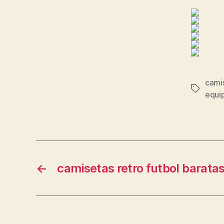
camis
Etiqueta
equi
←
camisetas retro futbol barata