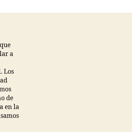
 que
lar a
. Los
dad
amos
no de
a en la
ulsamos