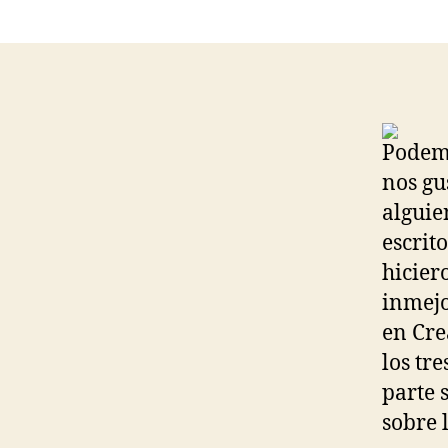
Podemo
nos gu
alguie
escrit
hicier
inmejo
en Cre
los tr
parte 
sobre 