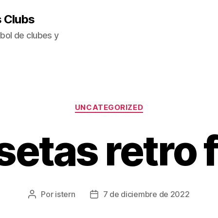
s Clubs
bol de clubes y
Categorías
UNCATEGORIZED
etas retro 
Por
istern
7 de diciembre de 2022
Autor
Fecha
de
de