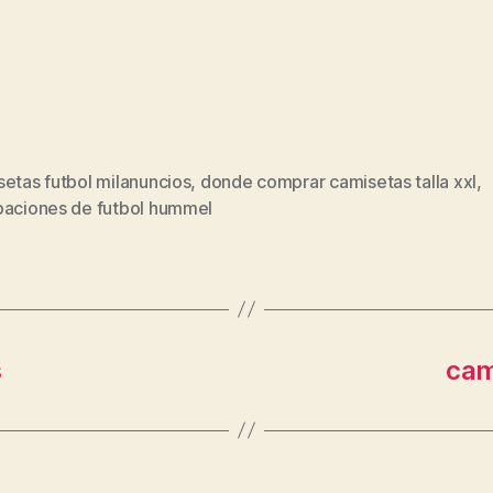
etas futbol milanuncios
,
donde comprar camisetas talla xxl
,
s
paciones de futbol hummel
s
cam