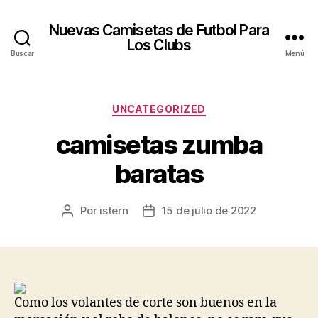
Nuevas Camisetas de Futbol Para
Los Clubs
Buscar
Menú
Categorías
UNCATEGORIZED
camisetas zumba
baratas
Por
istern
15 de julio de 2022
Autor
Fecha
de
de
la
la
entrada
entrada
Como los volantes de corte son buenos en la