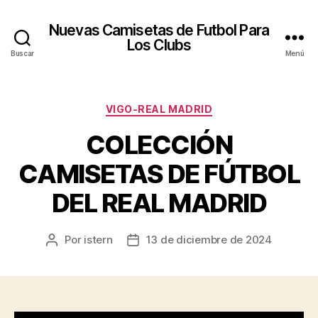
Nuevas Camisetas de Futbol Para
Los Clubs
Buscar
Menú
Categorías
VIGO-REAL MADRID
COLECCIÓN
CAMISETAS DE FÚTBOL
DEL REAL MADRID
Por
istern
13 de diciembre de 2024
Autor
Fecha
de
de
la
la
entrada
entrada