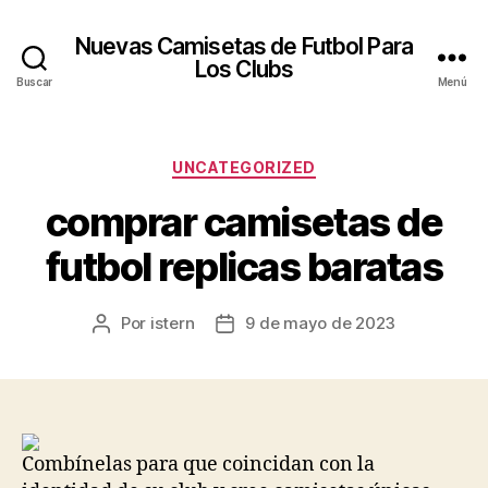
Nuevas Camisetas de Futbol Para
Los Clubs
Buscar
Menú
Categorías
UNCATEGORIZED
comprar camisetas de
futbol replicas baratas
Por
istern
9 de mayo de 2023
Autor
Fecha
de
de
la
la
entrada
entrada
Combínelas para que coincidan con la