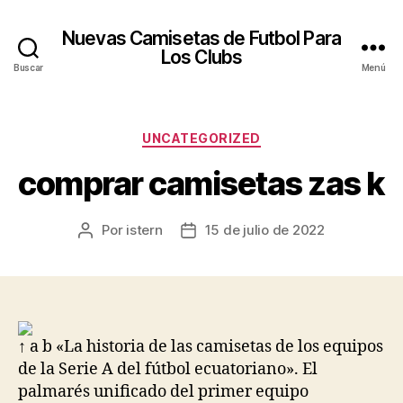
Nuevas Camisetas de Futbol Para
Los Clubs
Buscar
Menú
Categorías
UNCATEGORIZED
comprar camisetas zas k
Por
istern
15 de julio de 2022
Autor
Fecha
de
de
la
la
entrada
entrada
↑ a b «La historia de las camisetas de los equipos
de la Serie A del fútbol ecuatoriano». El
palmarés unificado del primer equipo