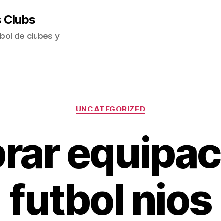
s Clubs
bol de clubes y
Categorías
UNCATEGORIZED
rar equipac
futbol nios