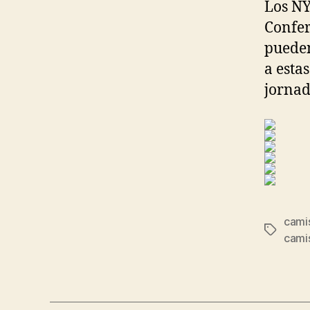
Los NY
Confer
pueden
a esta
jornad
camis
Etiqueta
cami