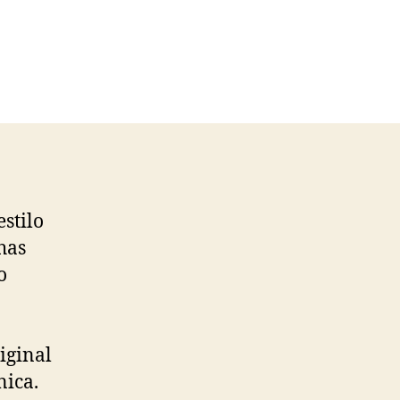
estilo
has
o
iginal
nica.