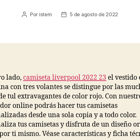
Por
istern
5 de agosto de 2022
Autor
Fecha
de
de
la
la
entrada
entrada
ro lado,
camiseta liverpool 2022 23
el vestido 
ina con tres volantes se distingue por las muc
de tul extravagantes de color rojo. Con nuestr
dor online podrás hacer tus camisetas
alizadas desde una sola copia y a todo color.
aliza tus camisetas y disfruta de un diseño or
por ti mismo. Véase características y ficha téc