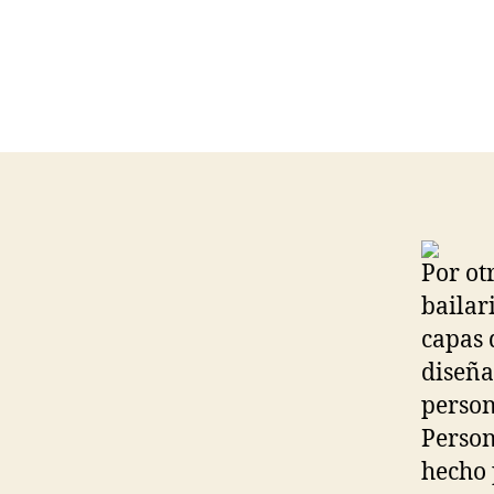
Por ot
bailar
capas 
diseña
person
Person
hecho 