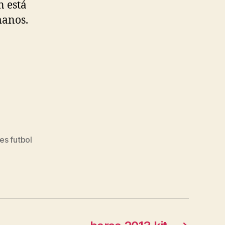
n está
manos.
es futbol