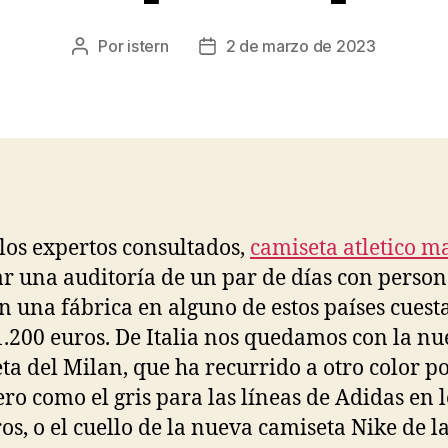
Por
istern
2 de marzo de 2023
Autor
Fecha
de
de
la
la
entrada
entrada
los expertos consultados,
camiseta atletico m
ar una auditoría de un par de días con person
en una fábrica en alguno de estos países cuest
1.200 euros. De Italia nos quedamos con la n
ta del Milan, que ha recurrido a otro color p
ero como el gris para las líneas de Adidas en l
s, o el cuello de la nueva camiseta Nike de l