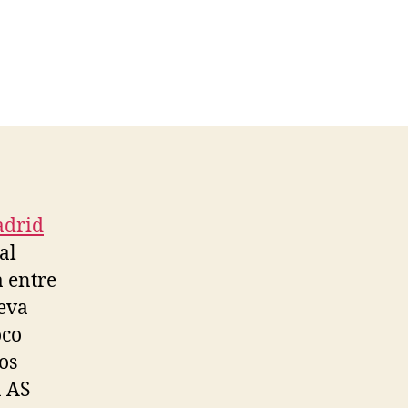
adrid
al
a entre
ueva
oco
os
a AS