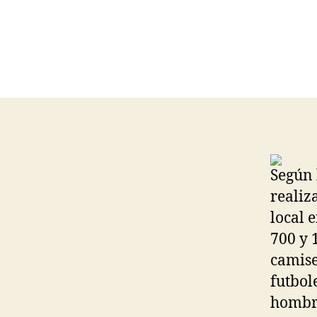
Según 
realiz
local 
700 y 
camise
futbol
hombro