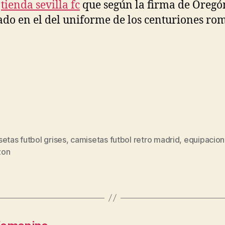
,
tienda sevilla fc
que según la firma de Oregó
ado en el del uniforme de los centuriones ro
etas futbol grises
,
camisetas futbol retro madrid
,
equipacion
s
zon