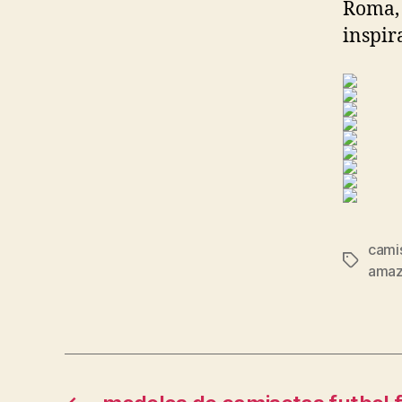
Roma
inspir
camis
Etiqueta
ama