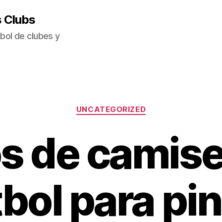
s Clubs
bol de clubes y
Categorías
UNCATEGORIZED
os de camise
tbol para pin