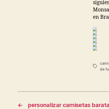
siguie
Monsan
en Bras
cami
Etiqueta
de f
←
personalizar camisetas barata