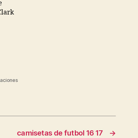
e
Clark
aciones
camisetas de futbol 16 17
→