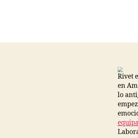
Rivet 
en Ama
lo ant
empeza
emocio
equipa
Labora