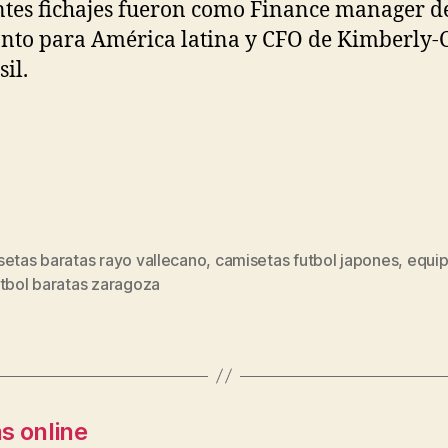
ntes fichajes fueron como Finance manager d
to para América latina y CFO de Kimberly-
il.
setas baratas rayo vallecano
,
camisetas futbol japones
,
equip
s
utbol baratas zaragoza
s online