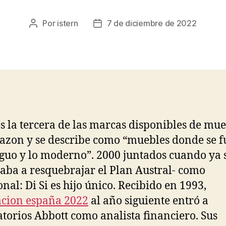
Por
istern
7 de diciembre de 2022
Autor
Fecha
de
de
la
la
entrada
entrada
es la tercera de las marcas disponibles de mu
zon y se describe como “muebles donde se f
iguo y lo moderno”. 2000 juntados cuando ya 
ba a resquebrajar el Plan Austral- como
nal: Di Si es hijo único. Recibido en 1993,
cion españa 2022
al año siguiente entró a
torios Abbott como analista financiero. Sus