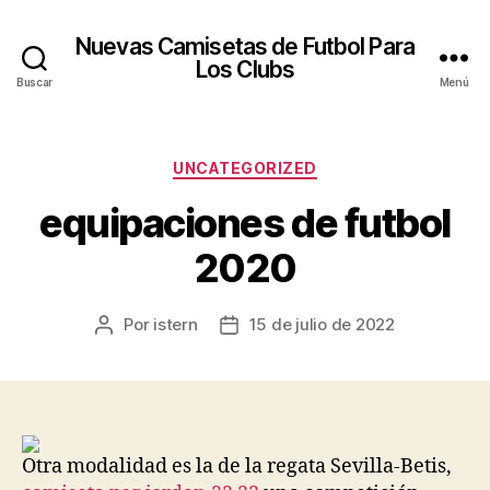
Nuevas Camisetas de Futbol Para
Los Clubs
Buscar
Menú
Categorías
UNCATEGORIZED
equipaciones de futbol
2020
Por
istern
15 de julio de 2022
Autor
Fecha
de
de
la
la
entrada
entrada
Otra modalidad es la de la regata Sevilla-Betis,