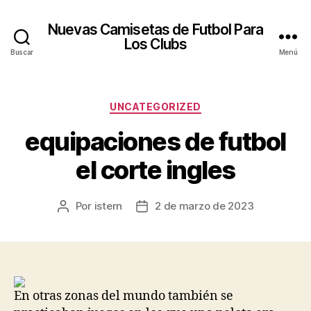
Nuevas Camisetas de Futbol Para
Los Clubs
Buscar
Menú
Categorías
UNCATEGORIZED
equipaciones de futbol
el corte ingles
Por
istern
2 de marzo de 2023
Autor
Fecha
de
de
la
la
entrada
entrada
En otras zonas del mundo también se