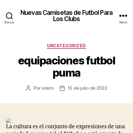
Nuevas Camisetas de Futbol Para
Los Clubs
Buscar
Menú
Categorías
UNCATEGORIZED
equipaciones futbol
puma
Por
istern
15 de julio de 2022
Autor
Fecha
de
de
la
la
entrada
entrada
La cultura es el conjunto de expresiones de una