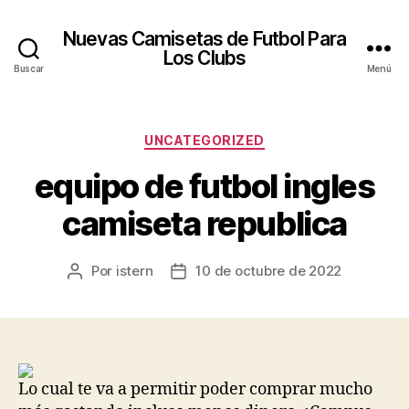
Nuevas Camisetas de Futbol Para
Los Clubs
Buscar
Menú
Categorías
UNCATEGORIZED
equipo de futbol ingles
camiseta republica
Por
istern
10 de octubre de 2022
Autor
Fecha
de
de
la
la
entrada
entrada
Lo cual te va a permitir poder comprar mucho