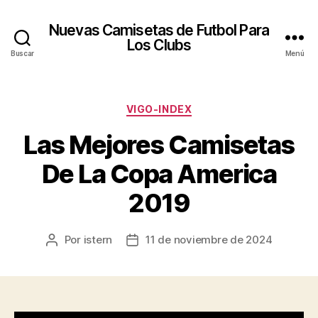
Nuevas Camisetas de Futbol Para
Los Clubs
Buscar
Menú
Categorías
VIGO-INDEX
Las Mejores Camisetas
De La Copa America
2019
Por
istern
11 de noviembre de 2024
Autor
Fecha
de
de
la
la
entrada
entrada