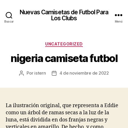
Nuevas Camisetas de Futbol Para
Los Clubs
Buscar
Menú
Categorías
UNCATEGORIZED
nigeria camiseta futbol
Por
istern
4 de noviembre de 2022
Autor
Fecha
de
de
la
la
entrada
entrada
La ilustración original, que representa a Eddie
como un árbol de ramas secas a la luz de la
luna, está dividida en dos franjas negras y
verticales en amarillo. De hecho, y como