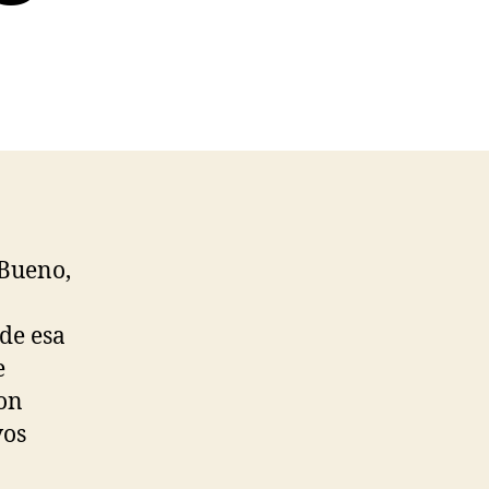
 Bueno,
 de esa
e
con
vos