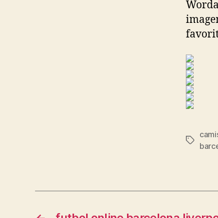
Wordan
imagen
favorit
camis
Etiqueta
barc
←
futbol online barcelona liverp