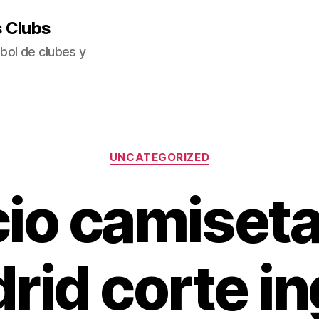
s Clubs
bol de clubes y
Categorías
UNCATEGORIZED
io camiseta
rid corte in