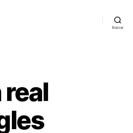
Buscar
 real
gles