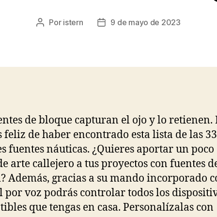
Por
istern
9 de mayo de 2023
Autor
Fecha
de
de
la
la
entrada
entrada
entes de bloque capturan el ojo y lo retienen.
s feliz de haber encontrado esta lista de las 33
s fuentes náuticas. ¿Quieres aportar un poco
de arte callejero a tus proyectos con fuentes d
ti? Además, gracias a su mando incorporado 
l por voz podrás controlar todos los dispositi
ibles que tengas en casa. Personalízalas con