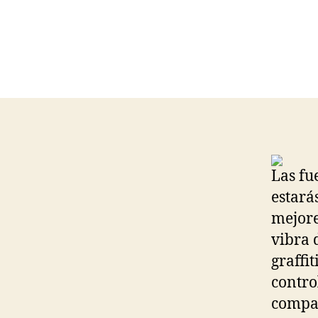
Las fu
estará
mejore
vibra 
graffi
contro
compat