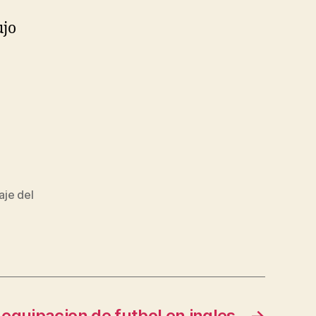
ujo
aje del
equipacion de futbol en ingles
→