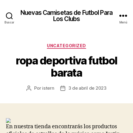
Nuevas Camisetas de Futbol Para
Los Clubs
Buscar
Menú
Categorías
UNCATEGORIZED
ropa deportiva futbol
barata
Por
istern
3 de abril de 2023
Autor
Fecha
de
de
la
la
entrada
entrada
En nuestra tienda encontrarás los productos