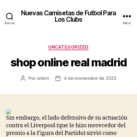
Nuevas Camisetas de Futbol Para
Los Clubs
Buscar
Menú
Categorías
UNCATEGORIZED
shop online real madrid
Por
istern
4 de noviembre de 2022
Autor
Fecha
de
de
la
la
entrada
entrada
Sin embargo, el lado defensivo de su actuación
contra el Liverpool (que le hizo merecedor del
premio a la Figura del Partido) sirvió como