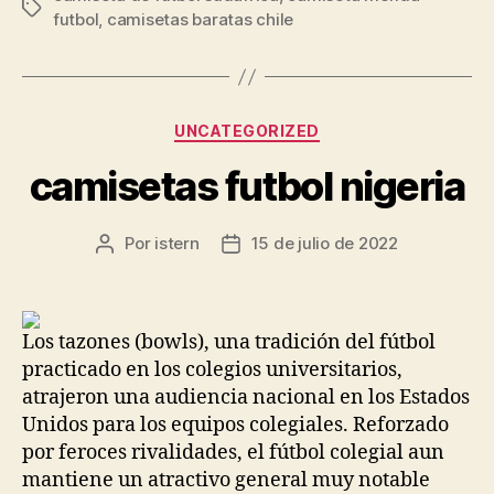
Etiquetas
futbol
,
camisetas baratas chile
Categorías
UNCATEGORIZED
camisetas futbol nigeria
Por
istern
15 de julio de 2022
Autor
Fecha
de
de
la
la
entrada
entrada
Los tazones (bowls), una tradición del fútbol
practicado en los colegios universitarios,
atrajeron una audiencia nacional en los Estados
Unidos para los equipos colegiales. Reforzado
por feroces rivalidades, el fútbol colegial aun
mantiene un atractivo general muy notable