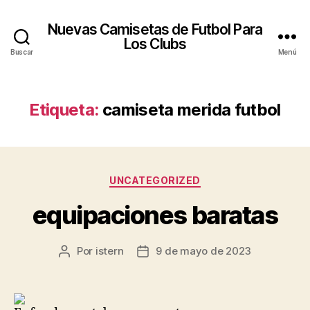
Nuevas Camisetas de Futbol Para
Los Clubs
Buscar
Menú
Etiqueta:
camiseta merida futbol
Categorías
UNCATEGORIZED
equipaciones baratas
Por
istern
9 de mayo de 2023
Autor
Fecha
de
de
la
la
entrada
entrada