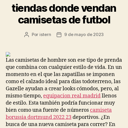
tiendas donde vendan
camisetas de futbol
Por
istern
9 de mayo de 2023
Autor
Fecha
de
de
la
la
entrada
entrada
Las camisetas de hombre son ese tipo de prenda
que combina con cualquier estilo de vida. En un
momento en el que las zapatillas se imponen
como el calzado ideal para días todoterreno, las
Gazelle ayudan a crear looks cómodos, pero, al
mismo tiempo,
equipacion real madrid
llenos
de estilo. Esta también podría funcionar muy
bien como una fuente de números
camiseta
borussia dortmund 2022 23
deportivos. ¿En
busca de una nueva camiseta para correr? En