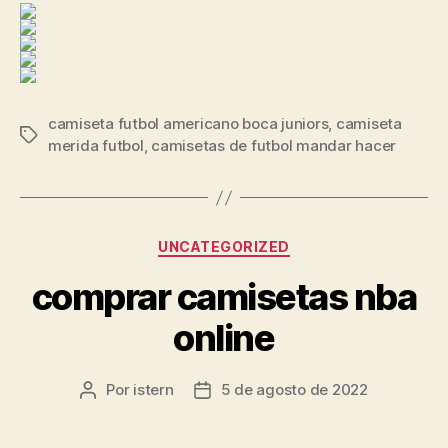
camiseta futbol americano boca juniors
,
camiseta
Etiquetas
merida futbol
,
camisetas de futbol mandar hacer
Categorías
UNCATEGORIZED
comprar camisetas nba
online
Por
istern
5 de agosto de 2022
Autor
Fecha
de
de
la
la