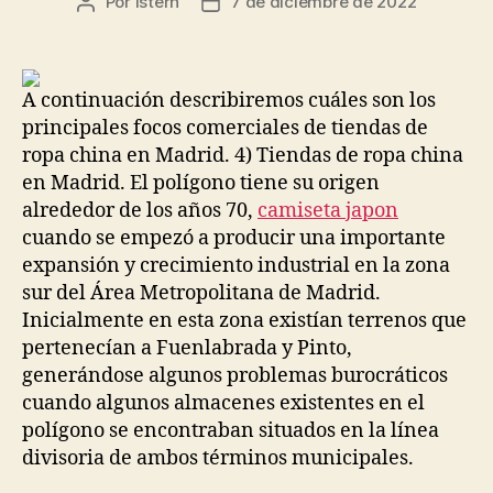
Por
istern
7 de diciembre de 2022
Autor
Fecha
de
de
la
la
entrada
entrada
A continuación describiremos cuáles son los
principales focos comerciales de tiendas de
ropa china en Madrid. 4) Tiendas de ropa china
en Madrid. El polígono tiene su origen
alrededor de los años 70,
camiseta japon
cuando se empezó a producir una importante
expansión y crecimiento industrial en la zona
sur del Área Metropolitana de Madrid.
Inicialmente en esta zona existían terrenos que
pertenecían a Fuenlabrada y Pinto,
generándose algunos problemas burocráticos
cuando algunos almacenes existentes en el
polígono se encontraban situados en la línea
divisoria de ambos términos municipales.