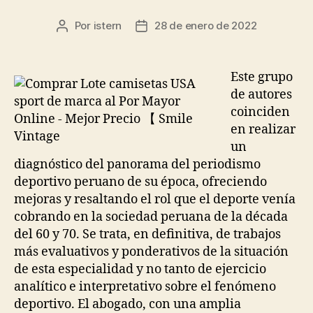
Por
istern
28 de enero de 2022
Autor
Fecha
de
de
la
la
entrada
entrada
Este grupo
de autores
coinciden
en realizar
un
diagnóstico del panorama del periodismo
deportivo peruano de su época, ofreciendo
mejoras y resaltando el rol que el deporte venía
cobrando en la sociedad peruana de la década
del 60 y 70. Se trata, en definitiva, de trabajos
más evaluativos y ponderativos de la situación
de esta especialidad y no tanto de ejercicio
analítico e interpretativo sobre el fenómeno
deportivo. El abogado, con una amplia