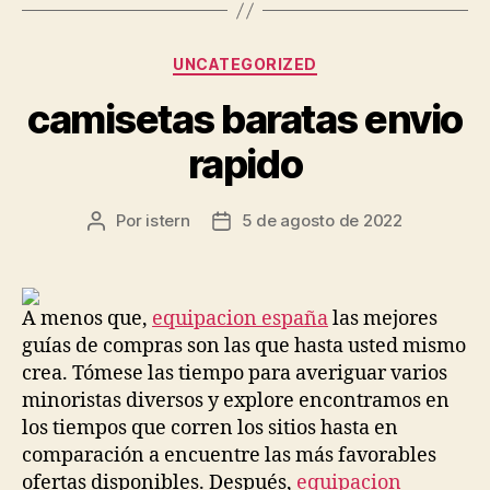
Categorías
UNCATEGORIZED
camisetas baratas envio
rapido
Por
istern
5 de agosto de 2022
Autor
Fecha
de
de
la
la
entrada
entrada
A menos que,
equipacion españa
las mejores
guías de compras son las que hasta usted mismo
crea. Tómese las tiempo para averiguar varios
minoristas diversos y explore encontramos en
los tiempos que corren los sitios hasta en
comparación a encuentre las más favorables
ofertas disponibles. Después,
equipacion