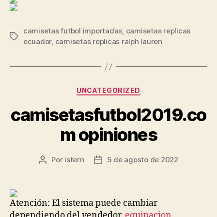
camisetas futbol importadas
,
camisetas replicas
Etiquetas
ecuador
,
camisetas replicas ralph lauren
Categorías
UNCATEGORIZED
camisetasfutbol2019.co
m opiniones
Por
istern
5 de agosto de 2022
Autor
Fecha
de
de
la
la
entrada
entrada
Atención: El sistema puede cambiar
dependiendo del vendedor,
equipacion