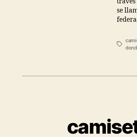
través
se lla
federa
camis
Etiqueta
dond
camiset