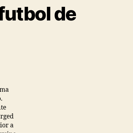
futbol de
oma
.
nte
arged
ior a