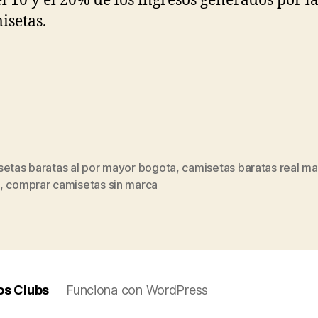
el 10 y el 20% de los ingresos generados por l
isetas.
setas baratas al por mayor bogota
,
camisetas baratas real ma
s
,
comprar camisetas sin marca
os Clubs
Funciona con WordPress