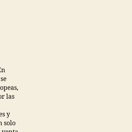
En
 se
ropeas,
r las
es y
n solo