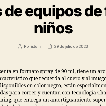
de equipos de 
niños
Por
istern
29 de julio de 2023
Autor
Fecha
de
de
la
la
entrada
entrada
senta en formato spray de 90 ml, tiene un ar
racterístico que recuerda al cuero y al musgo
disponibles en color negro, están especialme
das para correr y cuentan con tecnología Ch
ning, que entrega un amortiguamiento super