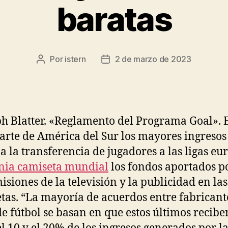
baratas
Por
istern
2 de marzo de 2023
Autor
Fecha
de
de
la
la
entrada
entrada
ph Blatter. «Reglamento del Programa Goal». 
arte de América del Sur los mayores ingresos
a la transferencia de jugadores a las ligas eu
nia camiseta mundial
los fondos aportados po
isiones de la televisión y la publicidad en las
tas. “La mayoría de acuerdos entre fabricant
de fútbol se basan en que estos últimos recibe