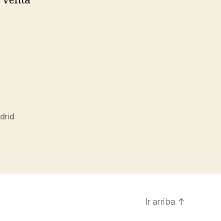
a venta
drid
Ir arriba
↑