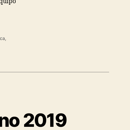
equipo
rca
,
ano 2019