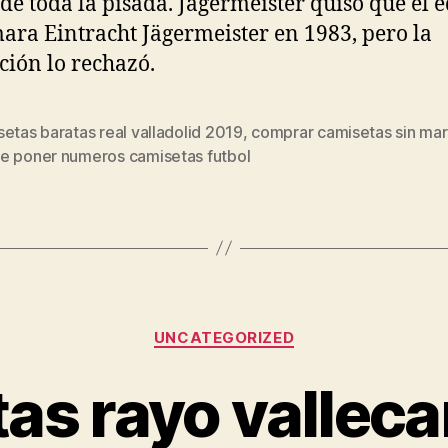
 de toda la pisada. Jägermeister quiso que el 
mara Eintracht Jägermeister en 1983, pero la
ción lo rechazó.
etas baratas real valladolid 2019
,
comprar camisetas sin ma
s
e poner numeros camisetas futbol
Categorías
UNCATEGORIZED
as rayo vallec