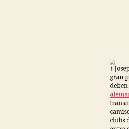
↑ Jose
gran p
deben 
alema
transm
camise
clubs 