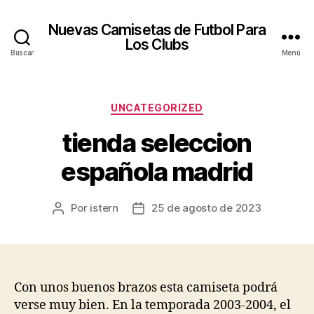
Nuevas Camisetas de Futbol Para
Los Clubs
Buscar
Menú
Categorías
UNCATEGORIZED
tienda seleccion
española madrid
Por
istern
25 de agosto de 2023
Autor
Fecha
de
de
la
la
entrada
entrada
Con unos buenos brazos esta camiseta podrá
verse muy bien. En la temporada 2003-2004, el