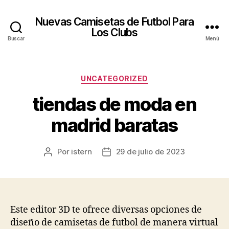
Nuevas Camisetas de Futbol Para
Los Clubs
Buscar
Menú
Categorías
UNCATEGORIZED
tiendas de moda en
madrid baratas
Por
istern
29 de julio de 2023
Autor
Fecha
de
de
la
la
entrada
entrada
Este editor 3D te ofrece diversas opciones de
diseño de camisetas de futbol de manera virtual