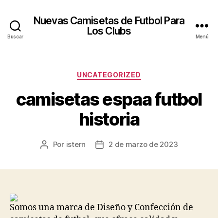
Nuevas Camisetas de Futbol Para
Los Clubs
Buscar
Menú
Categorías
UNCATEGORIZED
camisetas espaa futbol
historia
Por
istern
2 de marzo de 2023
Autor
Fecha
de
de
la
la
entrada
entrada
Somos una marca de Diseño y Confección de