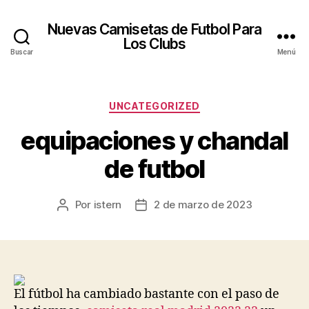
Nuevas Camisetas de Futbol Para
Los Clubs
Buscar
Menú
Categorías
UNCATEGORIZED
equipaciones y chandal
de futbol
Por
istern
2 de marzo de 2023
Autor
Fecha
de
de
la
la
entrada
entrada
El fútbol ha cambiado bastante con el paso de