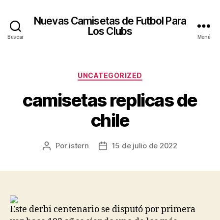
Nuevas Camisetas de Futbol Para
Los Clubs
Buscar
Menú
Categorías
UNCATEGORIZED
camisetas replicas de
chile
Por
istern
15 de julio de 2022
Autor
Fecha
de
de
la
la
entrada
entrada
Este derbi centenario se disputó por primera