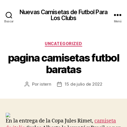
Nuevas Camisetas de Futbol Para
Los Clubs
Buscar
Menú
Categorías
UNCATEGORIZED
pagina camisetas futbol
baratas
Por
istern
15 de julio de 2022
Autor
Fecha
de
de
la
la
entrada
entrada
En la entrega de la Copa Jules Rimet,
camiseta