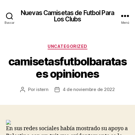
Nuevas Camisetas de Futbol Para
Los Clubs
Buscar
Menú
Categorías
UNCATEGORIZED
camisetasfutbolbaratas
es opiniones
Por
istern
4 de noviembre de 2022
Autor
Fecha
de
de
la
la
entrada
entrada
En sus redes sociales había mostrado su apoyo a